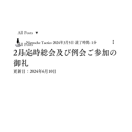
All Posts
Nietzsche Tactics
2024年3月5日
読了時間: 1分
All Posts
2月定時総会及び例会ご参加の
お知らせ
御礼
更新日：
2024年6月10日